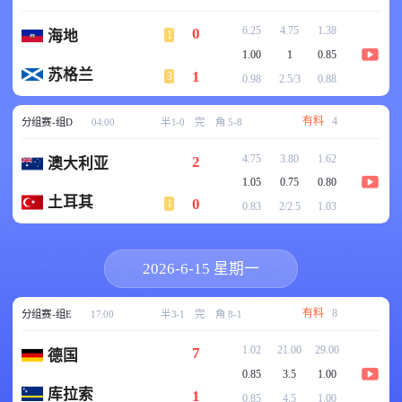
6.25
4.75
1.38
0
海地
1
1.00
1
0.85
苏格兰
1
3
0.98
2.5/3
0.88
有料
4
分组赛-组D
04:00
半
1
-
0
完
角
5-8
4.75
3.80
1.62
2
澳大利亚
1.05
0.75
0.80
土耳其
0
1
0.83
2/2.5
1.03
2026-6-15 星期一
有料
8
分组赛-组E
17:00
半
3
-
1
完
角
8-1
1.02
21.00
29.00
7
德国
0.85
3.5
1.00
库拉索
1
0.85
4.5
1.00