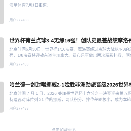
海星体育7月1日报道：
用户277488
世界杯荷兰点球3-4无缘16强！创队史最差战绩摩洛
北京时间6月30日，世界杯1/16决赛，摩洛哥经过点球大战以4-3
强，1/8决赛将迎战东道主加拿大。费布吕亨做出两次精彩扑救，
女友流产之痛的加克波打破僵局，掩面而泣，迪奥普补时绝平，常规
用户277488
单刀被扑。点球大战，艾纳维击中横梁，小克鲁伊维特击中门柱，
布努扑出萨默维尔的点球，塞巴里一击制胜！
哈兰德一剑封喉挪威2-1险胜非洲劲旅晋级2026世界
北京时间 7 月 1 日，2026 美加墨世界杯十六分之一决赛迎来第五
特迪瓦对阵位列 31 位的挪威，两队积分、排位差距极小，成为本
淘汰赛已有两支欧洲队伍止步，北欧劲旅挪威背负压力出战，非洲
用户277488
次16强晋级名额
点击加载更多...