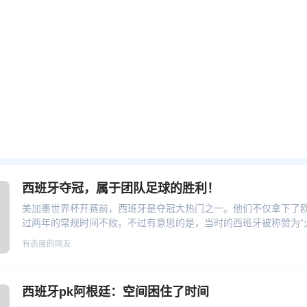
西班牙夺冠，属于团队足球的胜利！
美加墨世界杯开赛前，西班牙是夺冠大热门之一。他们不仅拿下了
过两年的常规时间不败。不过有意思的是，当时的西班牙被称赞为“火
耳其、3-3打平荷兰、5-4互爆法国，各种战绩可查。
有态度的网友
西班牙pk阿根廷：空间困住了时间