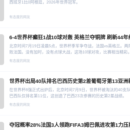
西班牙1比0阿根廷，2026年世界冠军。
有态度的网友
6-4世界杯癫狂1战10球对轰 英格兰夺铜牌 刷新44
北京时间7月19日凌晨5点，世界杯季军争夺战，法国vs英格兰。两
败法国。没有加时，没有点球大战，这场10球对攻，比赛相当精彩
单场进球纪录。
有态度的网友
世界杯出局40队排名巴西历史第2差葡萄牙第13亚洲
在世界杯8强正式出炉后，北京时间7月9日，世界杯被淘汰的40支
巴西队仅排名第11位，这创造了巴西23次参赛的历史第2差战绩。
有态度的网友
夺冠概率28%法国3人领跑FIFA3姆巴佩进攻第1力