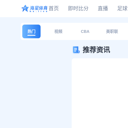
首页
即时比分
直播
足球
CBA
DOTA2
欧冠
NBA
足球
足球推荐
头条
足球资料库
比分
热门
视频
CBA
美职联
WNBA
LOL
英超
CBA
篮球
篮球推荐
社区
篮球资料库
比分
NCAA
CSGO
意甲
WNBA
推荐资讯
KOG
德甲
NCAA
网球
有料专家
比分
西甲
法甲
棒球
比分
电竞
比分