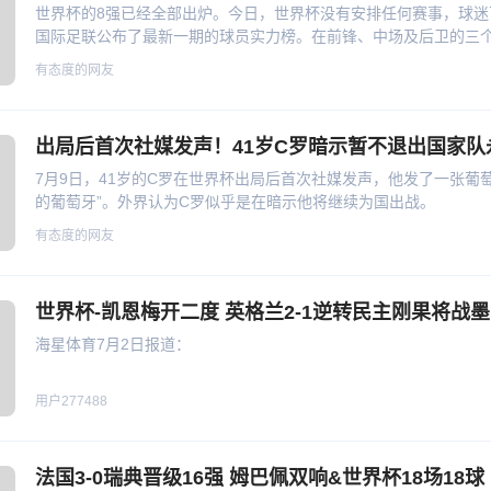
世界杯的8强已经全部出炉。今日，世界杯没有安排任何赛事，球迷
国际足联公布了最新一期的球员实力榜。在前锋、中场及后卫的三
人。
有态度的网友
出局后首次社媒发声！41岁C罗暗示暂不退出国家队
7月9日，41岁的C罗在世界杯出局后首次社媒发声，他发了一张葡
的葡萄牙”。外界认为C罗似乎是在暗示他将继续为国出战。
有态度的网友
世界杯-凯恩梅开二度 英格兰2-1逆转民主刚果将战
海星体育7月2日报道：
用户277488
法国3-0瑞典晋级16强 姆巴佩双响&世界杯18场18球