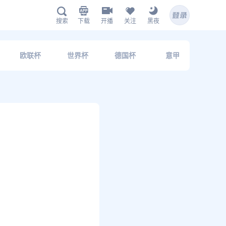
下载
开播
关注
黑夜
搜索
欧联杯
世界杯
德国杯
意甲
法
海星体育APP下载
扫描下载有料完整版APP
hx.live