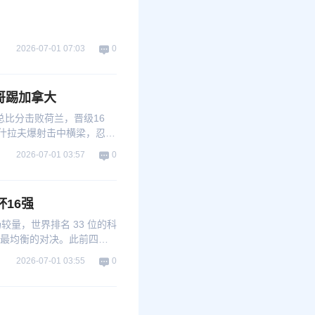
2026-07-01 07:03
0
哥踢加拿大
的总比分击败荷兰，晋级16
阿什拉夫爆射击中横梁，忍受
时间1-1平，加时赛拉希米
2026-07-01 03:57
0
廷伯打偏，阿什拉夫中柱，
杯16强
场较量，世界排名 33 位的科
轮最均衡的对决。此前四场
黑马科特迪瓦则冲击队史首
2026-07-01 03:55
0