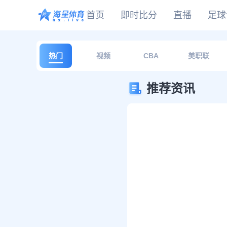
首页
即时比分
直播
足球
CBA
DOTA2
欧冠
NBA
足球
足球推荐
头条
足球资料库
比分
热门
视频
CBA
美职联
WNBA
LOL
英超
CBA
篮球
篮球推荐
社区
篮球资料库
比分
NCAA
CSGO
意甲
WNBA
推荐资讯
KOG
德甲
NCAA
网球
有料专家
比分
西甲
法甲
棒球
比分
电竞
比分