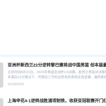
亚洲杯新西兰22分逆转黎巴嫩将战中国男篮 创本届
北京时间8月15日，2025年男篮亚洲杯1/4决赛，新西兰男篮对
多落后22分情况下，凭借后三节的出色攻防表现实现逆袭，最终新西兰
巴嫩男篮晋级四强，创造本届赛事最大逆转分差纪录，达林18+9+4
有态度的网友
将在半决赛对阵中国男篮，过去大赛7次交锋中国男篮4胜3负，但
球。
上海申花4-1逆转战胜浦项制铁，收获亚冠联赛开门